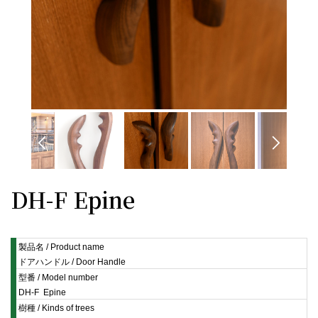
DH-F Epine
製品名 / Product name
ドアハンドル / Door Handle
型番 / Model number
DH-F Epine
樹種 / Kinds of trees