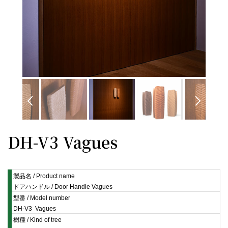
DH-V3 Vagues
製品名 / Product name
ドアハンドル / Door Handle Vagues
型番 / Model number
DH-V3 Vagues
樹種 / Kind of tree