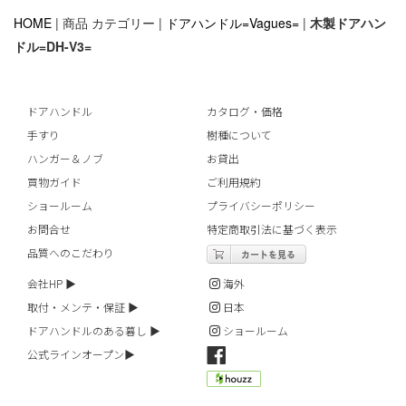
HOME
| 商品 カテゴリー |
ドアハンドル=Vagues=
|
木製ドアハン
ドル=DH-V3=
ドアハンドル
カタログ・価格
手すり
樹種について
ハンガー＆ノブ
お貸出
買物ガイド
ご利用規約
ショールーム
プライバシーポリシー
お問合せ
特定商取引法に基づく表示
品質へのこだわり
会社HP ▶︎
海外
取付・メンテ・保証 ▶︎
日本
ドアハンドルのある暮し ▶︎
ショールーム
公式ラインオープン▶︎