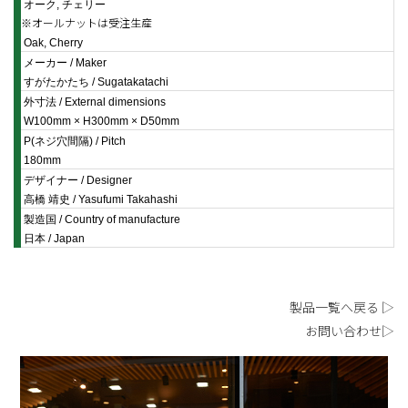
オーク, チェリー
※オールナットは受注生産
Oak, Cherry
メーカー / Maker
すがたかたち / Sugatakatachi
外寸法 / External dimensions
W100mm × H300mm × D50mm
P(ネジ穴間隔) / Pitch
180mm
デザイナー / Designer
高橋 靖史 / Yasufumi Takahashi
製造国 / Country of manufacture
日本 / Japan
製品一覧へ戻る ▷
お問い合わせ▷