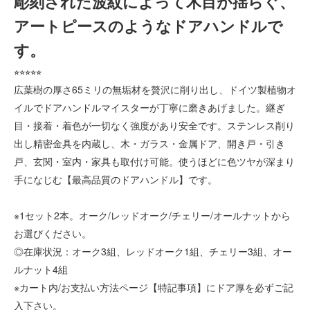
彫刻された波紋によって木目が揺らぐ、
アートピースのようなドアハンドルで
す。
⭐︎⭐︎⭐︎⭐︎⭐︎
広葉樹の厚さ65ミリの無垢材を贅沢に削り出し、ドイツ製植物オ
イルでドアハンドルマイスターが丁寧に磨きあげました。継ぎ
目・接着・着色が一切なく強度があり安全です。ステンレス削り
出し精密金具を内蔵し、木・ガラス・金属ドア、開き戸・引き
戸、玄関・室内・家具も取付け可能。使うほどに色ツヤが深まり
手になじむ【最高品質のドアハンドル】です。
※1セット2本。オーク/レッドオーク/チェリー/オールナットから
お選びください。
◎在庫状況：オーク3組、レッドオーク1組、チェリー3組、オー
ルナット4組
※カート内/お支払い方法ページ【特記事項】にドア厚を必ずご記
入下さい。