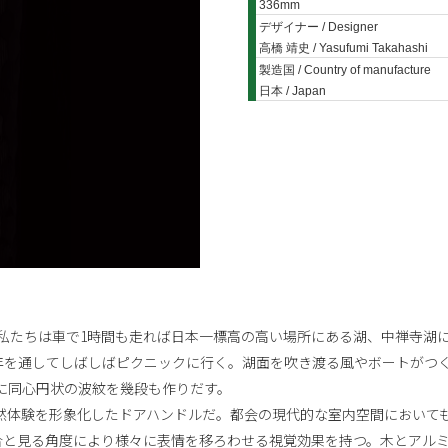
336mm
デザイナー / Designer
高橋 靖史 / Yasufumi Takahashi
製造国 / Country of manufacture
日本 / Japan
私たちは車で1時間も走れば日本一標高の高い場所にある湖、中禅寺湖
年を通してしばしばピクニックに行く。湖面を吹き渡る風やボートがつ
は、湖面に同心円状の波紋を幾段も作りだす。
自然体験を形象化したドアハンドルだ。都会の現代的な室内空間において
合と見る角度により様々に表情を移ろわせる視覚効果を持つ。木とアル