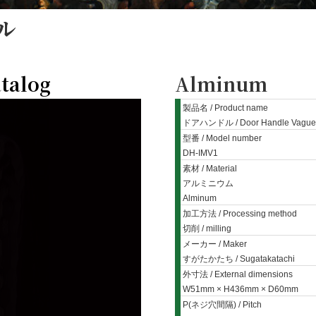
ル
talog
Alminum
製品名 / Product name
ドアハンドル / Door Handle Vague
型番 / Model number
DH-IMV1
素材 / Material
アルミニウム
Alminum
加工方法 / Processing method
切削 / milling
メーカー / Maker
すがたかたち / Sugatakatachi
外寸法 / External dimensions
W51mm × H436mm × D60mm
P(ネジ穴間隔) / Pitch