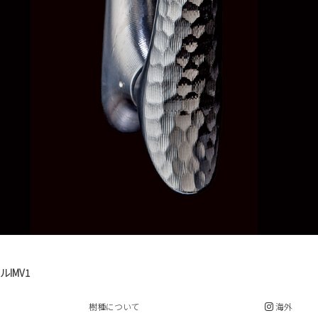
IMV1
樹種について
海外