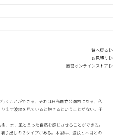
一覧へ戻る ▷
お見積り ▷
直営オンラインストア ▷
に行くことができる。それは日光国立公園内にある。私
くり出す波紋を見ていると飽きるということがない。子
も樹、水、風と言った自然を感じさせることができる。
ミ削り出しの２タイプがある。木製は、波紋と木目との