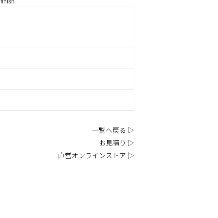
inish
一覧へ戻る ▷
お見積り ▷
直営オンラインストア ▷