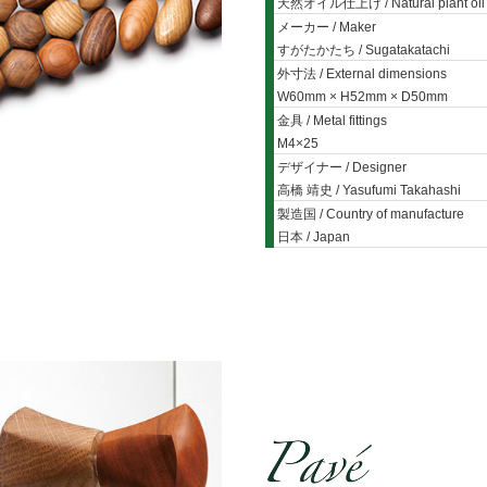
天然オイル仕上げ / Natural plant oil f
メーカー / Maker
すがたかたち / Sugatakatachi
外寸法 / External dimensions
W60mm × H52mm × D50mm
金具 / Metal fittings
M4×25
デザイナー / Designer
高橋 靖史 / Yasufumi Takahashi
製造国 / Country of manufacture
日本 / Japan