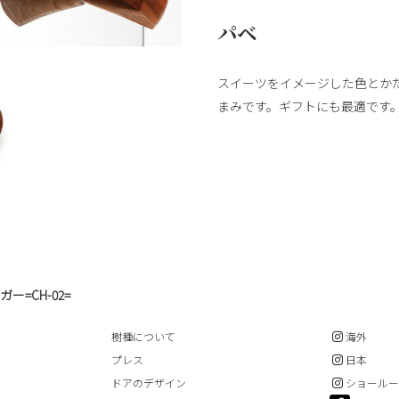
パベ
スイーツをイメージした色とか
まみです。ギフトにも最適です
ー=CH-02=
樹種について
海外
プレス
日本
ドアのデザイン
ショール