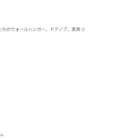
たちのウォールハンガー、ドアノブ、家具つ
。
ーム