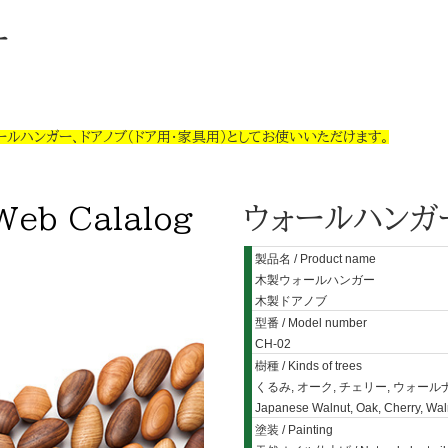
ー
ールハンガー、ドアノブ（ドア用・家具用）としてお使いいただけます。
Web Calalog
ウォールハンガ
製品名 / Product name
木製ウォールハンガー
木製ドアノブ
型番 / Model number
CH-02
樹種 / Kinds of trees
くるみ, オーク, チェリー, ウォール
Japanese Walnut, Oak, Cherry, Wal
塗装 / Painting